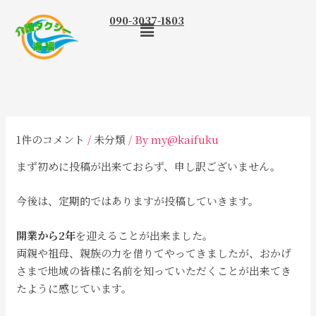
内
メ
090-3037-1803
容
ニ
を
ュ
ス
ー
キ
ッ
プ
1件のコメント
/
未分類
/ By
my@kaifuku
まず初めに投稿が出来ておらず、申し訳ございません。
今後は、定期的ではありますが投稿していきます。
開業から2年
を迎えることが出来ました。
両親や祖母、親族の力を借りてやってきましたが、おかげ
さまで地域の皆様に名前を知っていただくことが出来てき
たように感じています。